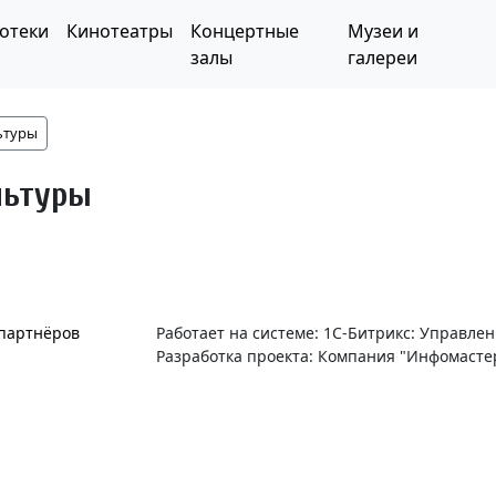
отеки
Кинотеатры
Концертные
Музеи и
залы
галереи
ьтуры
льтуры
 партнёров
Работает на системе: 1С-Битрикс: Управле
Разработка проекта: Компания "Инфомасте