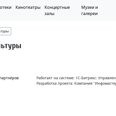
отеки
Кинотеатры
Концертные
Музеи и
залы
галереи
ьтуры
льтуры
 партнёров
Работает на системе: 1С-Битрикс: Управле
Разработка проекта: Компания "Инфомасте