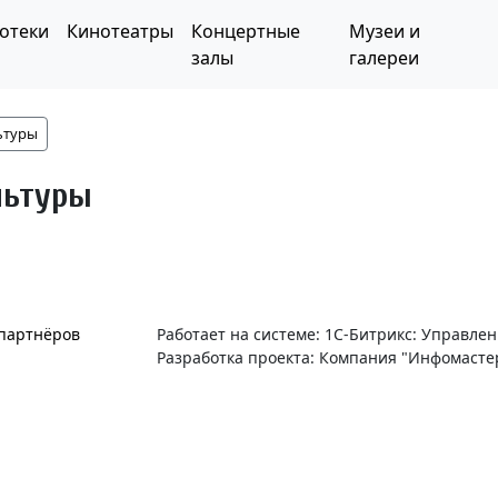
отеки
Кинотеатры
Концертные
Музеи и
залы
галереи
ьтуры
льтуры
 партнёров
Работает на системе: 1С-Битрикс: Управле
Разработка проекта: Компания "Инфомасте