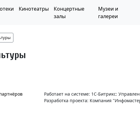
отеки
Кинотеатры
Концертные
Музеи и
залы
галереи
ьтуры
льтуры
 партнёров
Работает на системе: 1С-Битрикс: Управле
Разработка проекта: Компания "Инфомасте