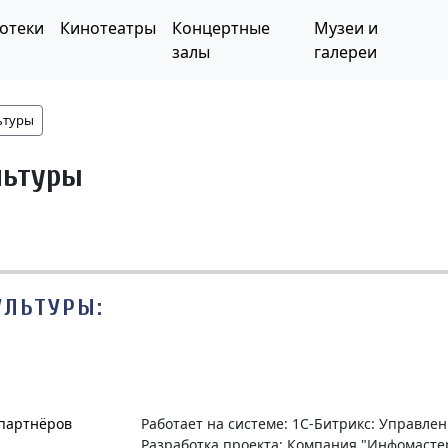
отеки
Кинотеатры
Концертные
Музеи и
залы
галереи
ьтуры
льтуры
УЛЬТУРЫ:
 партнёров
Работает на системе: 1С-Битрикс: Управле
Разработка проекта: Компания "Инфомасте