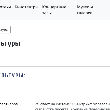
отеки
Кинотеатры
Концертные
Музеи и
залы
галереи
ьтуры
льтуры
УЛЬТУРЫ:
 партнёров
Работает на системе: 1С-Битрикс: Управле
Разработка проекта: Компания "Инфомасте