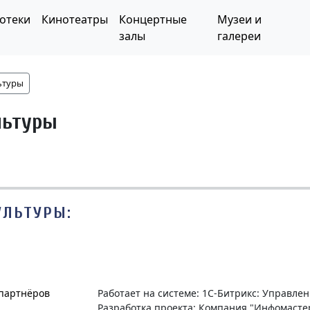
отеки
Кинотеатры
Концертные
Музеи и
залы
галереи
ьтуры
льтуры
УЛЬТУРЫ:
 партнёров
Работает на системе: 1С-Битрикс: Управле
Разработка проекта: Компания "Инфомасте