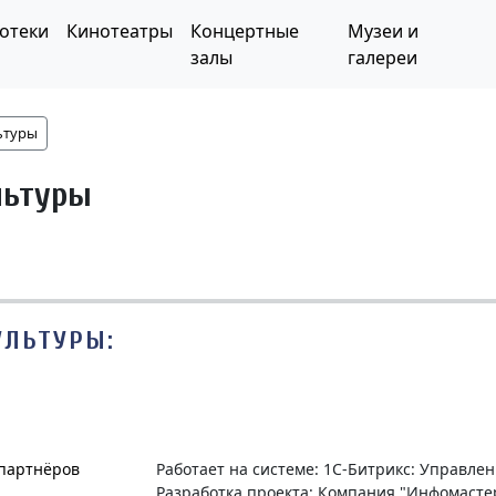
отеки
Кинотеатры
Концертные
Музеи и
залы
галереи
ьтуры
льтуры
УЛЬТУРЫ:
 партнёров
Работает на системе: 1С-Битрикс: Управле
Разработка проекта: Компания "Инфомасте