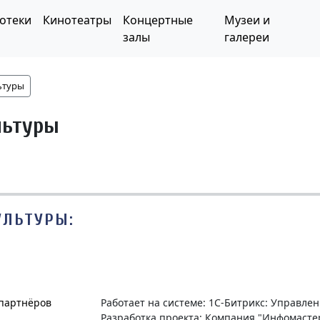
отеки
Кинотеатры
Концертные
Музеи и
залы
галереи
ьтуры
льтуры
УЛЬТУРЫ:
 партнёров
Работает на системе: 1С-Битрикс: Управле
Разработка проекта: Компания "Инфомасте