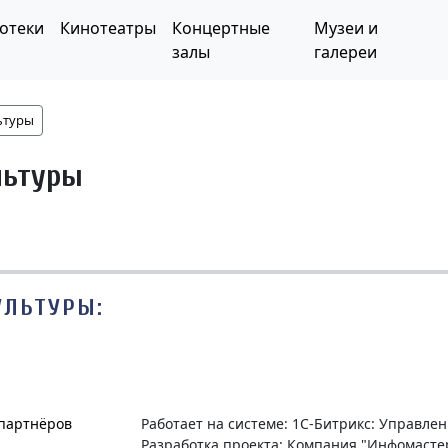
отеки
Кинотеатры
Концертные
Музеи и
залы
галереи
ьтуры
льтуры
УЛЬТУРЫ:
 партнёров
Работает на системе: 1С-Битрикс: Управле
Разработка проекта: Компания "Инфомасте