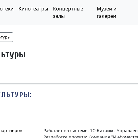
отеки
Кинотеатры
Концертные
Музеи и
залы
галереи
ьтуры
льтуры
УЛЬТУРЫ:
 партнёров
Работает на системе: 1С-Битрикс: Управле
Разработка проекта: Компания "Инфомасте