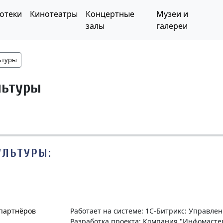
отеки
Кинотеатры
Концертные
Музеи и
залы
галереи
ьтуры
льтуры
УЛЬТУРЫ:
 партнёров
Работает на системе: 1С-Битрикс: Управле
Разработка проекта: Компания "Инфомасте