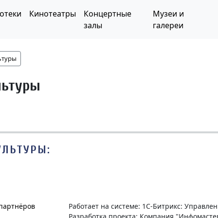
отеки
Кинотеатры
Концертные
Музеи и
залы
галереи
ьтуры
льтуры
УЛЬТУРЫ:
 партнёров
Работает на системе: 1С-Битрикс: Управле
Разработка проекта: Компания "Инфомасте