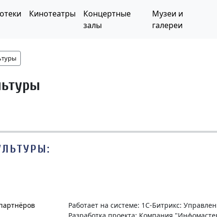
отеки
Кинотеатры
Концертные
Музеи и
залы
галереи
ьтуры
льтуры
УЛЬТУРЫ:
 партнёров
Работает на системе: 1С-Битрикс: Управле
Разработка проекта: Компания "Инфомасте