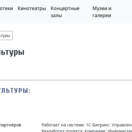
отеки
Кинотеатры
Концертные
Музеи и
залы
галереи
ьтуры
льтуры
УЛЬТУРЫ:
 партнёров
Работает на системе: 1С-Битрикс: Управле
Разработка проекта: Компания "Инфомасте