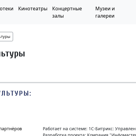
отеки
Кинотеатры
Концертные
Музеи и
залы
галереи
ьтуры
льтуры
УЛЬТУРЫ:
 партнёров
Работает на системе: 1С-Битрикс: Управле
Разработка проекта: Компания "Инфомасте