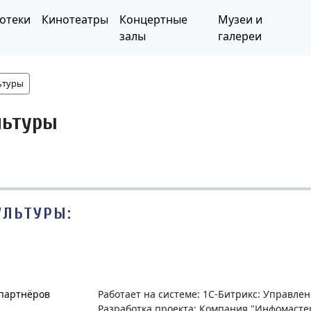
отеки
Кинотеатры
Концертные
Музеи и
залы
галереи
ьтуры
льтуры
УЛЬТУРЫ:
 партнёров
Работает на системе: 1С-Битрикс: Управле
Разработка проекта: Компания "Инфомасте