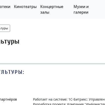
отеки
Кинотеатры
Концертные
Музеи и
залы
галереи
ьтуры
льтуры
УЛЬТУРЫ:
 партнёров
Работает на системе: 1С-Битрикс: Управле
Разработка проекта: Компания "Инфомасте